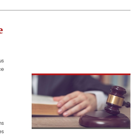
e
us
ce
ns
es