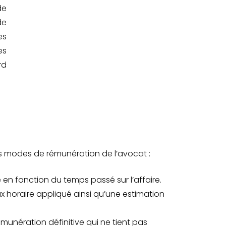
de
de
es
es
rd
nts modes de rémunération de l’avocat :
 en fonction du temps passé sur l’affaire.
x horaire appliqué ainsi qu’une estimation
rémunération définitive qui ne tient pas